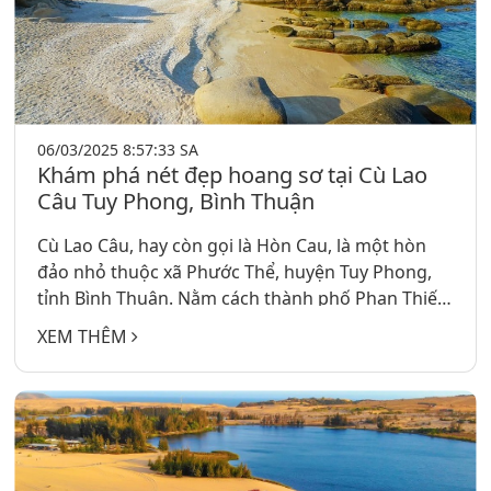
06/03/2025 8:57:33 SA
Khám phá nét đẹp hoang sơ tại Cù Lao
Câu Tuy Phong, Bình Thuận
Cù Lao Câu, hay còn gọi là Hòn Cau, là một hòn
đảo nhỏ thuộc xã Phước Thể, huyện Tuy Phong,
tỉnh Bình Thuận. Nằm cách thành phố Phan Thiết
khoảng 110 km về phía Đông Bắc, hòn đảo này
XEM THÊM
nổi tiếng với vẻ đẹp hoang sơ, nước biển trong
xanh và hệ sinh thái biển phong phú. Với chiều dài
khoảng 1,5 km và nơi rộng nhất gần 700 m, Cù
Lao Câu là điểm đến lý tưởng cho những ai muốn
khám phá và trải nghiệm thiên nhiên nguyên sơ.