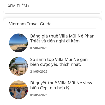
dưỡng và tận hưởng không gian yên bình. Dưới
XEM THÊM
đây là những điểm check-in đẹp không thể bỏ lỡ
khi đến với Seaside Mũi Né Hotel.
Vietnam Travel Guide
Bảng giá thuê Villa Mũi Né Phan
Thiết và tiện nghi đi kèm
07/06/2025
So sánh top Villa Mũi Né gần
biển được yêu thích nhất.
21/05/2025
Bí quyết thuê Villa Mũi Né view
biển đẹp, giá hợp lý
01/05/2025