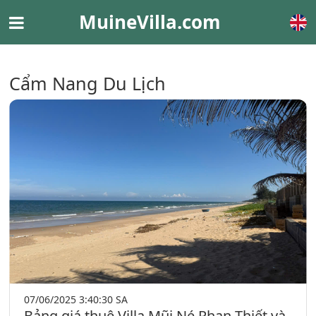
MuineVilla.com
Cẩm Nang Du Lịch
07/06/2025 3:40:30 SA
Bảng giá thuê Villa Mũi Né Phan Thiết và