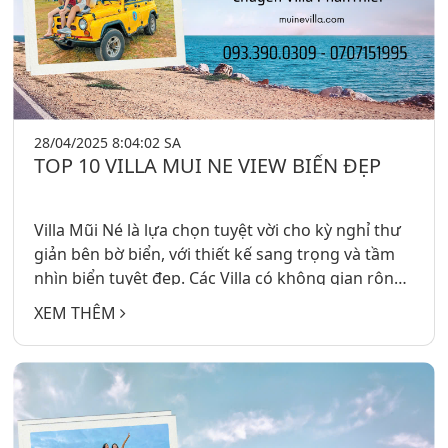
28/04/2025 8:04:02 SA
TOP 10 VILLA MUI NE VIEW BIỂN ĐẸP
Villa Mũi Né là lựa chọn tuyệt vời cho kỳ nghỉ thư
giản bên bờ biển, với thiết kế sang trọng và tầm
nhìn biển tuyệt đẹp. Các Villa có không gian rộng
rãi, hồ bơi riêng và hoạt động thể thao, mang đến
XEM THÊM
trãi nghiệm nghỉ dưỡng đẳng cấp và yên tĩnh