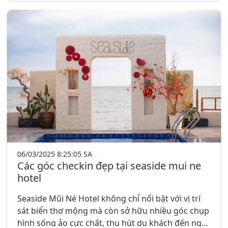
điểm dừng chân lý tưởng cho mọi du khách muốn
tận hưởng không gian nghỉ dưỡng đẳng cấp và
khám phá những nét đẹp đặc trưng của vùng
biển miền Trung.
06/03/2025 8:25:05 SA
Các góc checkin đẹp tại seaside mui ne
hotel
Seaside Mũi Né Hotel không chỉ nổi bật với vị trí
sát biển thơ mộng mà còn sở hữu nhiều góc chụp
hình sống ảo cực chất, thu hút du khách đến nghỉ