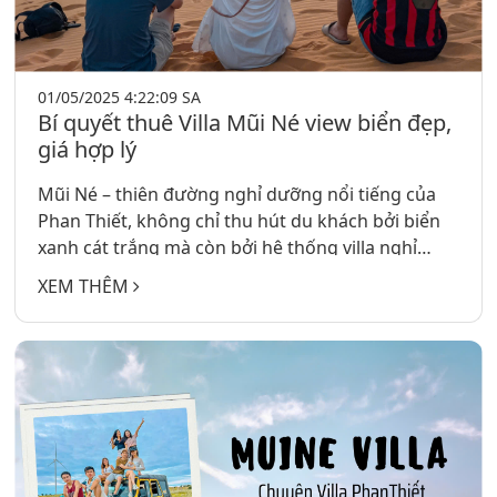
01/05/2025 4:22:09 SA
Bí quyết thuê Villa Mũi Né view biển đẹp,
giá hợp lý
Mũi Né – thiên đường nghỉ dưỡng nổi tiếng của
Phan Thiết, không chỉ thu hút du khách bởi biển
xanh cát trắng mà còn bởi hệ thống villa nghỉ
dưỡng cao cấp. Nếu bạn đang có kế hoạch đến
XEM THÊM
đây trong năm 2025 và muốn tìm một nơi lưu trú
“vừa đẹp vừa giá tốt”, thì bài viết dưới đây sẽ chia
sẻ đầy đủ kinh nghiệm thuê villa Mũi Né tiết kiệm
và hiệu quả nhất