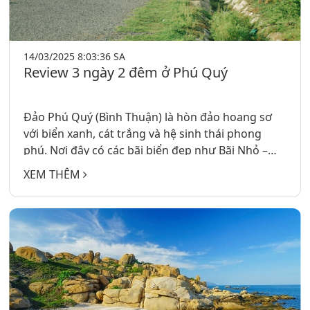
14/03/2025 8:03:36 SA
Review 3 ngày 2 đêm ở Phú Quý
Đảo Phú Quý (Bình Thuận) là hòn đảo hoang sơ
với biển xanh, cát trắng và hệ sinh thái phong
phú. Nơi đây có các bãi biển đẹp như Bãi Nhỏ –
Gành Hang, Vịnh Triều Dương, cùng các điểm
XEM THÊM
check-in nổi bật như Núi Cao Cát, Cột Cờ Phú Quý,
Hồ Vô Cực. Du khách có thể lặn ngắm san hô,
khám phá Hòn Tranh và thưởng thức hải sản tươi
ngon như cua huỳnh đế, tôm hùm. Phú Quý là
điểm đến lý tưởng cho những ai yêu thích thiên
nhiên và sự yên bình.