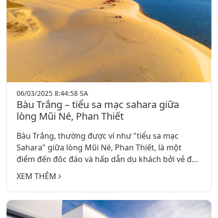
06/03/2025 8:44:58 SA
Bàu Trắng – tiểu sa mạc sahara giữa
lòng Mũi Né, Phan Thiết
Bàu Trắng, thường được ví như "tiểu sa mạc
Sahara" giữa lòng Mũi Né, Phan Thiết, là một
điểm đến độc đáo và hấp dẫn du khách bởi vẻ đẹp
hoang sơ và kỳ vĩ. Nơi đây không chỉ nổi bật với
XEM THÊM
những đồi cát trắng mịn trải dài mà còn sở hữu
hồ nước ngọt trong xanh, tạo nên một bức tranh
thiên nhiên tuyệt mỹ.