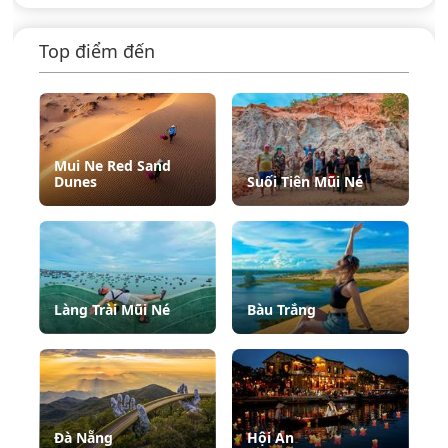
Top điểm đến
Mui Ne Red Sand
Dunes
Suối Tiên Mũi Né
Làng Trài Mũi Né
Bàu Trắng
Đà Nẵng
Hội An