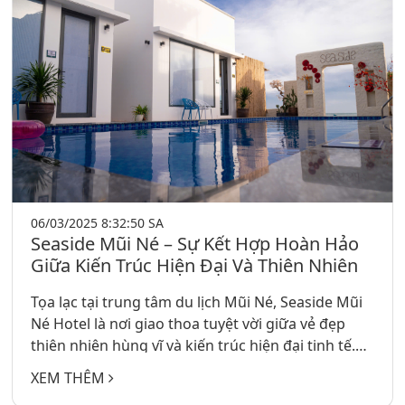
06/03/2025 8:32:50 SA
Seaside Mũi Né – Sự Kết Hợp Hoàn Hảo
Giữa Kiến Trúc Hiện Đại Và Thiên Nhiên
Tọa lạc tại trung tâm du lịch Mũi Né, Seaside Mũi
Né Hotel là nơi giao thoa tuyệt vời giữa vẻ đẹp
thiên nhiên hùng vĩ và kiến trúc hiện đại tinh tế.
Với địa chỉ tại 124 Nguyễn Đình Chiểu, phường
XEM THÊM
Hàm Tiến, TP. Phan Thiết, khách sạn trở thành