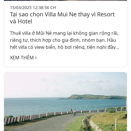
15/03/2025 12:38:56 CH
Tại sao chọn Villa Mui Ne thay vì Resort
và Hotel
Thuê villa ở Mũi Né mang lại không gian rộng rãi,
riêng tư, thích hợp cho gia đình, nhóm bạn. Hầu
hết villa có view biển, hồ bơi riêng, tiện nghi đầy
đủ, giúp tận hưởng kỳ nghỉ thoải mái. Chi phí tiết
XEM THÊM
kiệm hơn khách sạn nếu đi nhóm đông, lại gần
các điểm du lịch nổi tiếng. Trải nghiệm nghỉ
dưỡng đẳng cấp, thoải mái như ở nhà!